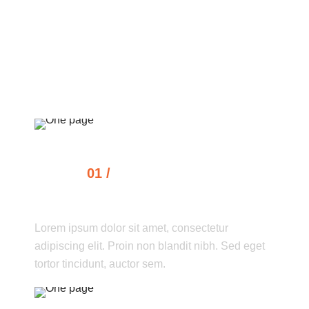
Our Process
01 /
CONCEPTS AND
BRAINSTORMING
Lorem ipsum dolor sit amet, consectetur
adipiscing elit. Proin non blandit nibh. Sed eget
tortor tincidunt, auctor sem.