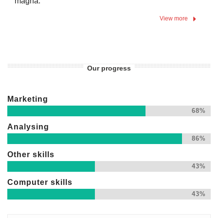
magna.
View more
Our progress
Marketing
68%
Analysing
86%
Other skills
43%
Computer skills
43%