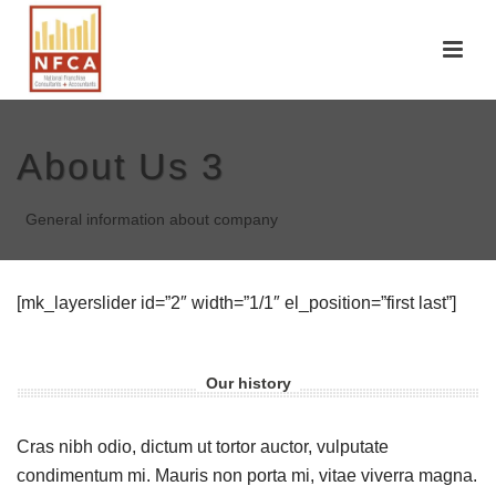
About Us 3
General information about company
[mk_layerslider id=”2″ width=”1/1″ el_position=”first last”]
Our history
Cras nibh odio, dictum ut tortor auctor, vulputate
condimentum mi. Mauris non porta mi, vitae viverra magna.